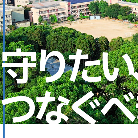
守
り
た
い
つ
な
ぐ
べ