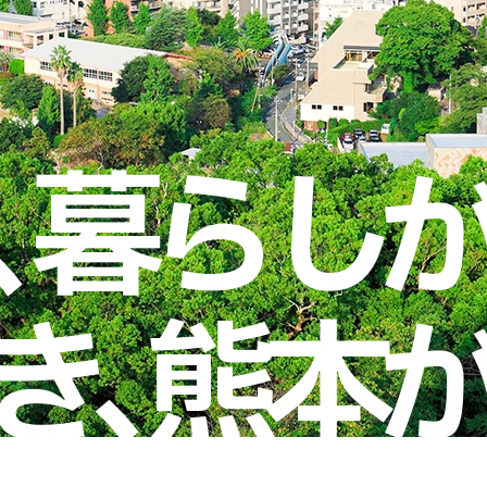
、
暮
ら
し
き
、
熊
本