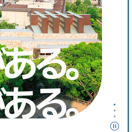
が
あ
る
。
が
あ
る
。