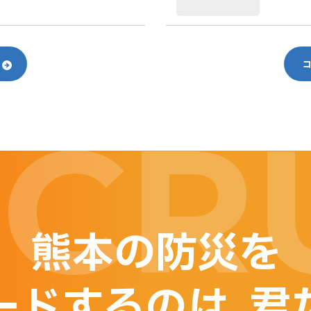
CR
熊本の防災を
ードするのは
、
君